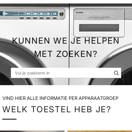
Skip
to
Main
KUNNEN WE JE HELPEN
MET ZOEKEN?
VIND HIER ALLE INFORMATIE PER APPARAATGROEP
WELK TOESTEL HEB JE?