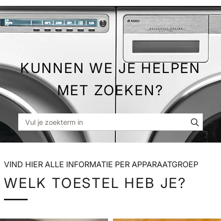
Skip
to
Main
KUNNEN WE JE HELPEN
MET ZOEKEN?
VIND HIER ALLE INFORMATIE PER APPARAATGROEP
WELK TOESTEL HEB JE?