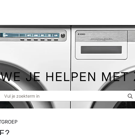
WE JE HELPEN MET
ATGROEP
E?