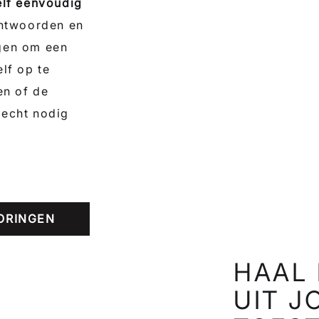
elf eenvoudig
 antwoorden en
gen om een
lf op te
en of de
 echt nodig
TORINGEN
HAAL 
UIT 