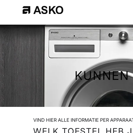
Skip
to
Main
KUNNEN 
VIND HIER ALLE INFORMATIE PER APPARA
WELK TOESTEL HEB J