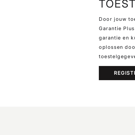
TOES
Door jouw toe
Garantie Plus
garantie en k
oplossen door
toestelgegev
REGIST