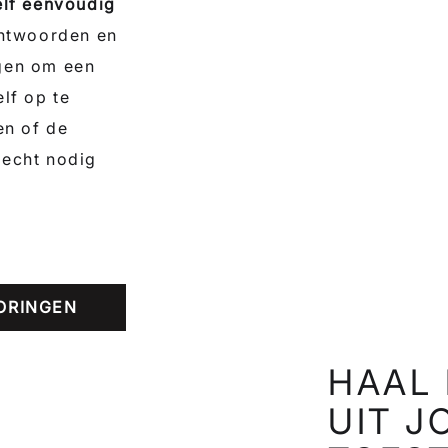
elf eenvoudig
 antwoorden en
gen om een
lf op te
en of de
 echt nodig
TORINGEN
HAAL 
UIT 