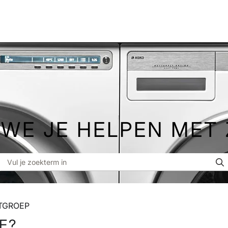
WE JE HELPEN MET
ATGROEP
E?