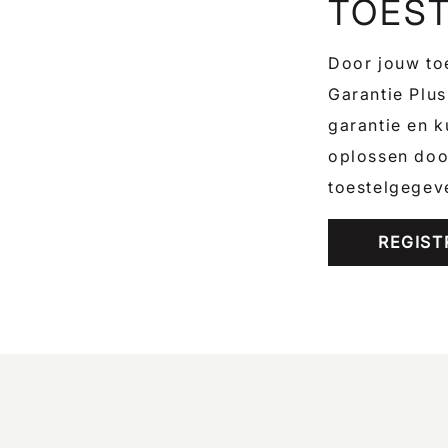
TOES
Door jouw toe
Garantie Plus
garantie en k
oplossen door
toestelgegev
REGIST