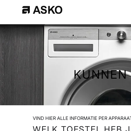
Skip
to
Main
KUNNEN 
VIND HIER ALLE INFORMATIE PER APPARA
WELK TOESTEL HEB J