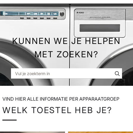
Skip
to
Main
KUNNEN WE JE HELPEN
MET ZOEKEN?
VIND HIER ALLE INFORMATIE PER APPARAATGROEP
WELK TOESTEL HEB JE?